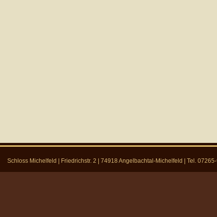
Schloss Michelfeld | Friedrichstr. 2 | 74918 Angelbachtal-Michelfeld | Tel. 0726